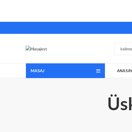
MASAJ
ANASA
Üs