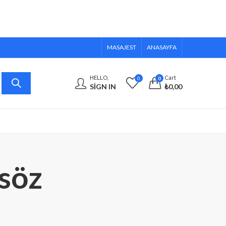
MASAJEST
ANASAYFA
HELLO,
Cart
0
0
SIGN IN
₺
0,00
söz