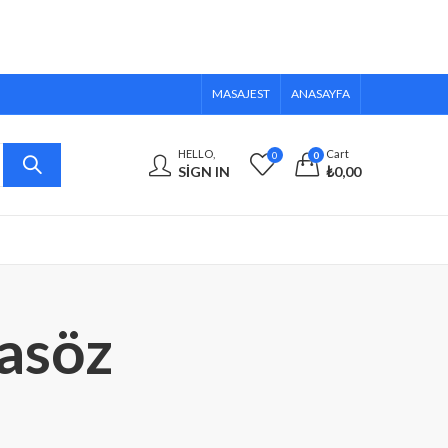
MASAJEST
ANASAYFA
HELLO,
Cart
0
0
SIGN IN
₺
0,00
asöz