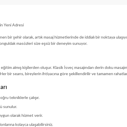
n Yeni Adresi
nen bir şehir olarak, artık masaj hizmetlerinde de iddialı bir noktaya ulaş
nguldak masözleri size eşsiz bir deneyim sunuyor.
ğitim almış kişilerden oluşur. Klasik İsveç masajından derin doku masajına
Her bir seans, bireylerin ihtiyacına göre şekillendirilir ve tamamen rahatl
arı
ğru tekniklerle çalışır.
ü sunulur.
uygun olarak hizmet verir.
nlarına kolayca ulaşabilirsiniz.