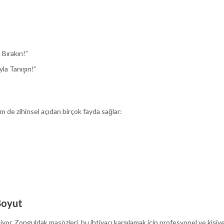
 Bırakın!”
la Tanışın!”
 de zihinsel açıdan birçok fayda sağlar:
Boyut
ediliyor. Zonguldak masözleri, bu ihtiyacı karşılamak için profesyonel ve kiş