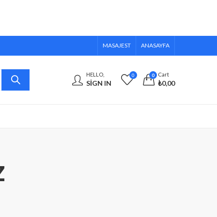
MASAJEST
ANASAYFA
HELLO,
Cart
0
0
SIGN IN
₺
0,00
z