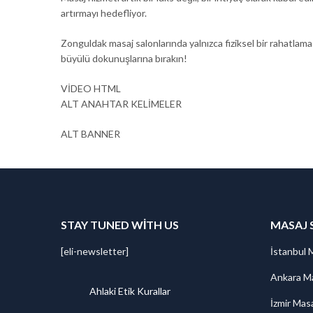
artırmayı hedefliyor.
Zonguldak masaj salonlarında yalnızca fiziksel bir rahatlama
büyülü dokunuşlarına bırakın!
VİDEO HTML
ALT ANAHTAR KELİMELER
ALT BANNER
STAY TUNED WITH US
MASAJ 
[eli-newsletter]
İstanbul 
Ankara Ma
Ahlaki Etik Kurallar
İzmir Mas