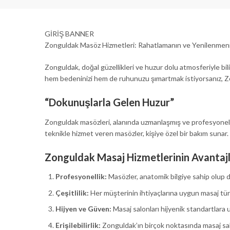
GİRİŞ BANNER
Zonguldak Masöz Hizmetleri: Rahatlamanın ve Yenilenmeni
Zonguldak, doğal güzellikleri ve huzur dolu atmosferiyle bili
hem bedeninizi hem de ruhunuzu şımartmak istiyorsanız, Zo
“Dokunuşlarla Gelen Huzur”
Zonguldak masözleri, alanında uzmanlaşmış ve profesyonel e
teknikle hizmet veren masözler, kişiye özel bir bakım sunar. 
Zonguldak Masaj Hizmetlerinin Avantajl
Profesyonellik:
Masözler, anatomik bilgiye sahip olup do
Çeşitlilik:
Her müşterinin ihtiyaçlarına uygun masaj tür
Hijyen ve Güven:
Masaj salonları hijyenik standartlara 
Erişilebilirlik:
Zonguldak’ın birçok noktasında masaj salo