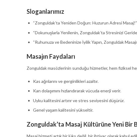
Sloganlarımız
“Zonguldak’ta Yeniden Doğun: Huzurun Adresi Masaj!”
“Dokunuşlarla Yenilenin, Zonguldak’ta Stresinizi Geride
“Ruhunuza ve Bedeninize İyilik Yapın, Zonguldak Masajıy
Masajın Faydaları
Zonguldak masözlerinin sunduğu hizmetler, hem fiziksel hem
Kas ağrılarını ve gerginlikleri azaltır.
Kan dolaşımını hızlandırarak vücuda enerji verir.
Uyku kalitesini artırır ve stres seviyesini düşürür.
Genel yaşam kalitesini yükseltir.
Zonguldak’ta Masaj Kültürüne Yeni Bir 
Masaj hizmeti artık bir lüks değil, bir ihtiyaç olarak kabul 