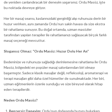
de yeniden canlandıracak bir deneyim yaşarsınız. Ordu Masöz, işte
bu noktada devreye giriyor.
Her bir masaj seansı, kaslarınızdaki gerginliği alıp ruhunuza derin bir
huzur verirken, aynı zamanda Ordu’nun sakin havası da size ekstra
bir rahatlama sunuyor. Bu doğal ortamda, uzman masözler
tarafından yapılan terapiler ile rahatlamanızı sağlayacak birçok farklı
masaj seçeneği mevcuttur.
Slogansız Olmaz: “Ordu Masöz: Huzur Dolu Her An”
Bedeninize ve ruhunuza sağladığı derinlemesine rahatlama ile Ordu
Masöz, bölgedeki en popüler masaj salonlarından biri olmayı
başarmıştır. Sadece klasik masajlar değil, refleksoloji, aromaterapi ve
terapi masajları gibi daha özel hizmetler de sunulmaktadır. Her biri,
uzman eğitmenlerin özenle sunduğu ve size bireysel olarak hitap
eden terapilerdir.
Neden Ordu Masöz?
Benzersiz Deneyim:
Ordu’nun doğasında huzuru bulurken,