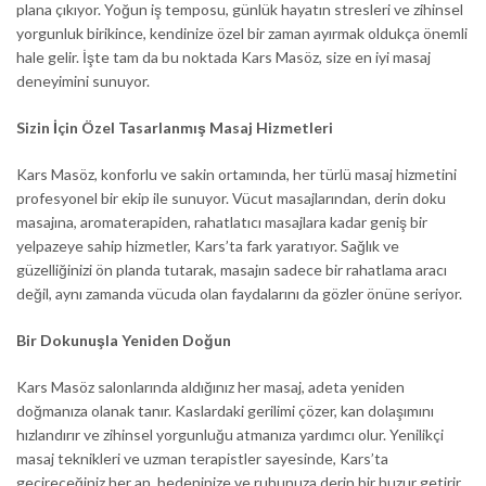
plana çıkıyor. Yoğun iş temposu, günlük hayatın stresleri ve zihinsel
yorgunluk birikince, kendinize özel bir zaman ayırmak oldukça önemli
hale gelir. İşte tam da bu noktada Kars Masöz, size en iyi masaj
deneyimini sunuyor.
Sizin İçin Özel Tasarlanmış Masaj Hizmetleri
Kars Masöz, konforlu ve sakin ortamında, her türlü masaj hizmetini
profesyonel bir ekip ile sunuyor. Vücut masajlarından, derin doku
masajına, aromaterapiden, rahatlatıcı masajlara kadar geniş bir
yelpazeye sahip hizmetler, Kars’ta fark yaratıyor. Sağlık ve
güzelliğinizi ön planda tutarak, masajın sadece bir rahatlama aracı
değil, aynı zamanda vücuda olan faydalarını da gözler önüne seriyor.
Bir Dokunuşla Yeniden Doğun
Kars Masöz salonlarında aldığınız her masaj, adeta yeniden
doğmanıza olanak tanır. Kaslardaki gerilimi çözer, kan dolaşımını
hızlandırır ve zihinsel yorgunluğu atmanıza yardımcı olur. Yenilikçi
masaj teknikleri ve uzman terapistler sayesinde, Kars’ta
geçireceğiniz her an, bedeninize ve ruhunuza derin bir huzur getirir.