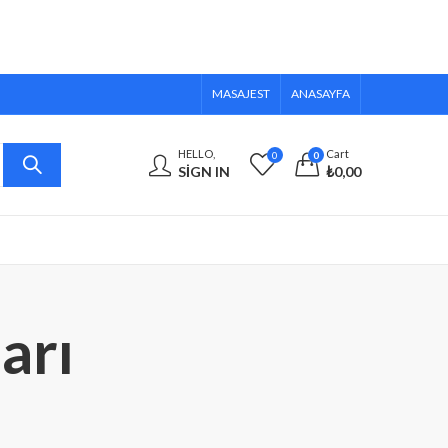
MASAJEST
ANASAYFA
HELLO,
Cart
0
0
SIGN IN
₺
0,00
arı