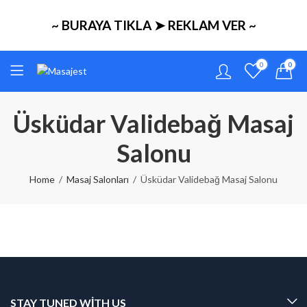
~ BURAYA TIKLA ➤ REKLAM VER ~
0
0
Üsküdar Validebağ Masaj
Salonu
Home
Masaj Salonları
Üsküdar Validebağ Masaj Salonu
STAY TUNED WITH US