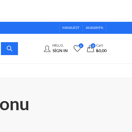
MASAJEST
ANASAYFA
HELLO,
Cart
0
0
SIGN IN
₺
0,00
lonu